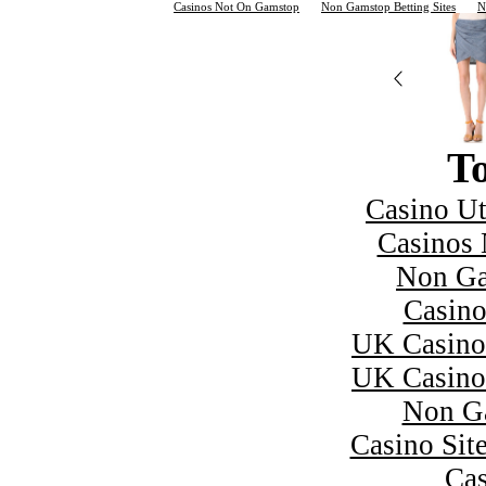
Casinos Not On Gamstop
Non Gamstop Betting Sites
N
To
Casino Ut
Casinos
Non Ga
Casino
UK Casino
UK Casino
Non G
Casino Sit
Cas